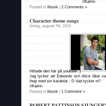
//Katrin
Posted in
Musik
|
2 Comments »
Character theme songs
lördag, augusti 7th, 2010
Hittade den här på youtube :)
Jag tycker att Edwards och Alice låtar v
ihop med sin karaktär : D Vad tycker ni?
//Katrin
Posted in
Musik
|
1 Comment »
ROBERT PATTINSON SJUNGER!