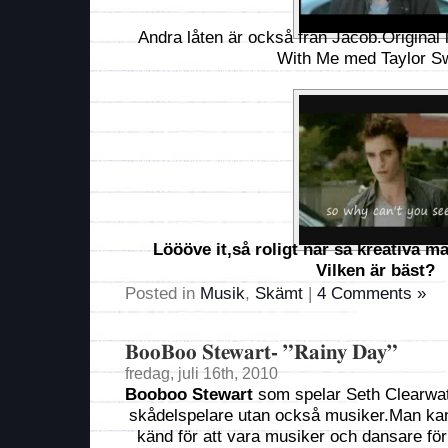
Andra låten är också från Jacob.Original 
With Me med Taylor Sw
Löööve it,så roligt när så kreativa m
Vilken är bäst?
Posted in
Musik
,
Skämt
|
4 Comments »
BooBoo Stewart- ”Rainy Day”
fredag, juli 16th, 2010
Booboo Stewart
som spelar Seth Clearwate
skådelspelare utan också musiker.Man kan
känd för att vara musiker och dansare för