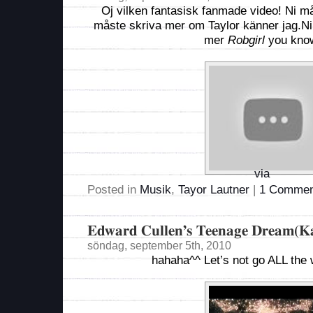
Oj vilken fantasisk fanmade video! Ni må
måste skriva mer om Taylor känner jag.N
mer
Robgirl
you kno
via
Posted in
Musik
,
Tayor Lautner
|
1 Commen
Edward Cullen’s Teenage Dream(Ka
söndag, september 5th, 2010
hahaha^^ Let’s not go ALL the 