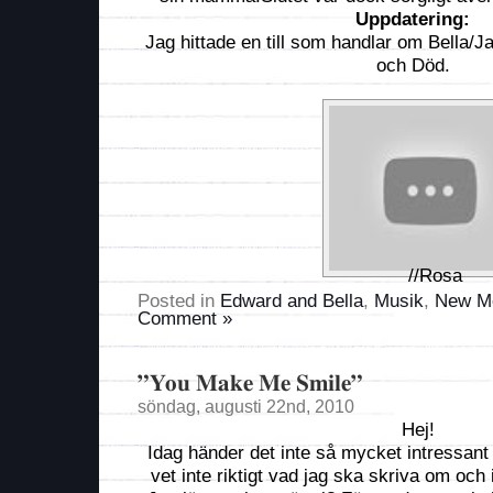
Uppdatering:
Jag hittade en till som handlar om Bella/
och Död.
//Rosa
Posted in
Edward and Bella
,
Musik
,
New M
Comment »
”You Make Me Smile”
söndag, augusti 22nd, 2010
Hej!
Idag händer det inte så mycket intressant 
vet inte riktigt vad jag ska skriva om och