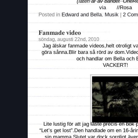
(låten är av bandet OneRe
via
//Rosa
Posted in
Edward and Bella
,
Musik
|
2 Com
Fanmade video
söndag, augusti 22nd, 2010
Jag älskar fanmade videos,helt otroligt 
göra sånna.Blir bara så rörd av dom.Videon
och handlar om Bella och 
VACKERT!
Lite lustig för att jag läste precis en bo
“Let’s get lost”.Den handlade om en 16-årin
sin mamma.Slutet var dock sorgligt även