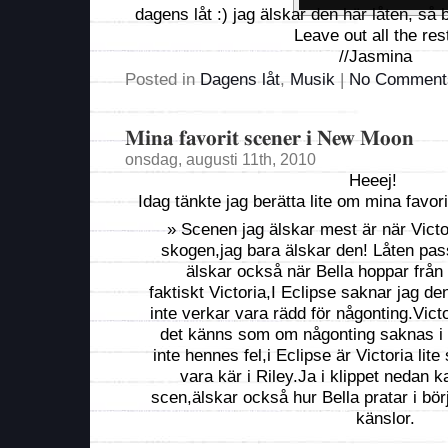
dagens låt :) jag älskar den här låten, så 
Leave out all the res
//Jasmina
Posted in
Dagens låt
,
Musik
|
No Comment
Mina favorit scener i New Moon
onsdag, augusti 11th, 2010
Heeej!
Idag tänkte jag berätta lite om mina favo
Scenen jag älskar mest är när Vict
skogen,jag bara älskar den! Låten pas
älskar också när Bella hoppar från
faktiskt Victoria,I Eclipse saknar jag de
inte verkar vara rädd för någonting.Vic
det känns som om någonting saknas i
inte hennes fel,i Eclipse är Victoria lite
vara kär i Riley.Ja i klippet nedan k
scen,älskar också hur Bella pratar i bör
känslor.