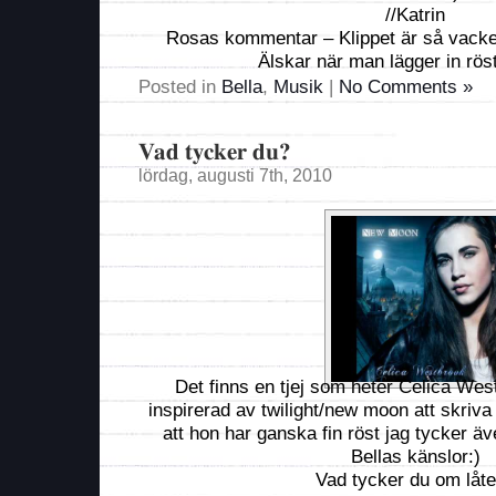
//Katrin
Rosas kommentar – Klippet är så vacke
Älskar när man lägger in röste
Posted in
Bella
,
Musik
|
No Comments »
Vad tycker du?
lördag, augusti 7th, 2010
Det finns en tjej som heter Celica Wes
inspirerad av twilight/new moon att skriva 
att hon har ganska fin röst jag tycker äv
Bellas känslor:)
Vad tycker du om låt