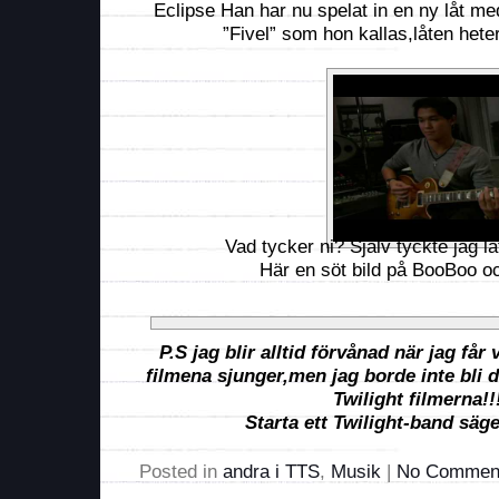
Eclipse Han har nu spelat in en ny låt med
”Fivel” som hon kallas,låten hete
Vad tycker ni? Själv tyckte jag lå
Här en söt bild på BooBoo oc
P.S jag blir alltid förvånad när jag får 
filmena sjunger,men jag borde inte bli d
Twilight filmerna!!
Starta ett Twilight-band säge
Posted in
andra i TTS
,
Musik
|
No Commen