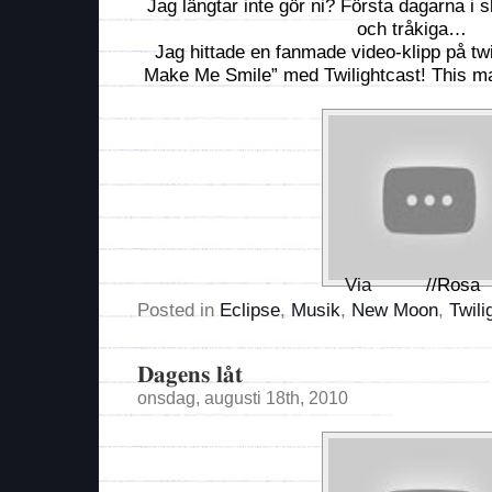
Jag längtar inte gör ni? Första dagarna i 
och tråkiga…
Jag hittade en fanmade video-klipp på tw
Make Me Smile” med Twilightcast! This m
Via
//Rosa
Posted in
Eclipse
,
Musik
,
New Moon
,
Twili
Dagens låt
onsdag, augusti 18th, 2010