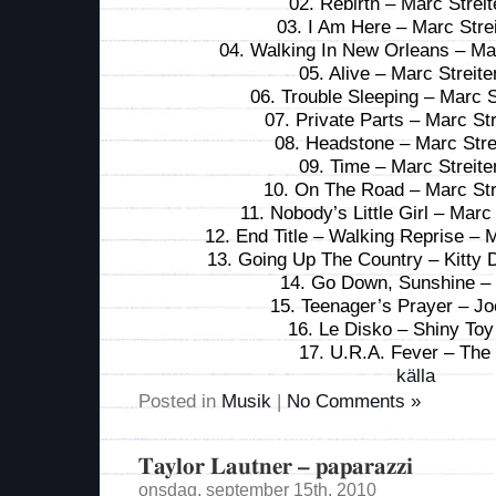
02. Rebirth – Marc Streit
03. I Am Here – Marc Strei
04. Walking In New Orleans – Mar
05. Alive – Marc Streite
06. Trouble Sleeping – Marc S
07. Private Parts – Marc Str
08. Headstone – Marc Stre
09. Time – Marc Streite
10. On The Road – Marc Str
11. Nobody’s Little Girl – Marc 
12. End Title – Walking Reprise – M
13. Going Up The Country – Kitty 
14. Go Down, Sunshine –
15. Teenager’s Prayer – J
16. Le Disko – Shiny To
17. U.R.A. Fever – The 
källa
Posted in
Musik
|
No Comments »
Taylor Lautner – paparazzi
onsdag, september 15th, 2010