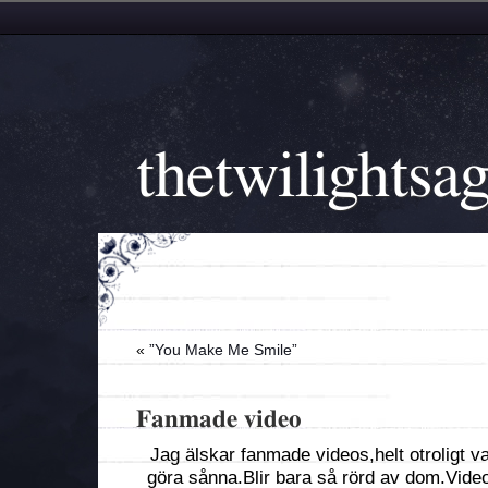
thetwilightsa
«
”You Make Me Smile”
Fanmade video
Jag älskar fanmade videos,helt otroligt 
göra sånna.Blir bara så rörd av dom.Videon