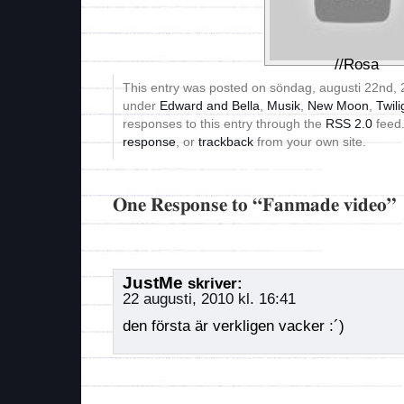
//Rosa
This entry was posted on söndag, augusti 22nd, 2
under
Edward and Bella
,
Musik
,
New Moon
,
Twili
responses to this entry through the
RSS 2.0
feed
response
, or
trackback
from your own site.
One Response to “Fanmade video”
JustMe
skriver:
22 augusti, 2010 kl. 16:41
den första är verkligen vacker :´)