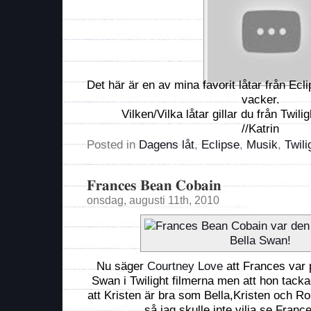
Det här är en av mina favorit låtar från Ecl
vacker.
Vilken/Vilka låtar gillar du från Twil
//Katrin
Posted in
Dagens låt
,
Eclipse
,
Musik
,
Twili
Frances Bean Cobain
onsdag, augusti 11th, 2010
Nu säger
Courtney Love
att Frances var p
Swan i Twilight filmerna men att hon tacka
att Kristen är bra som Bella,Kristen och Ro
så jag skulle inte vilja se Franc