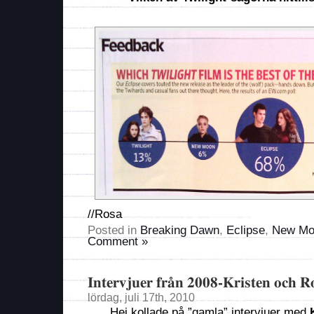
//Rosa
Posted in
Breaking Dawn
,
Eclipse
,
New Mo
Comment »
Intervjuer från 2008-Kristen och R
lördag, juli 17th, 2010
Hej kollade på ”gamla” intervjuer med
K