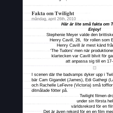
Fakta om Twilight
måndag, april 26th, 2010
Här är lite små fakta om T
Enjoy!
Stephenie Meyer valde den brittis
Henry Cavill, 26, för rollen som 
Henry Cavill är mest känd frå
‘The Tudors’ men när produktionen
klartecken var Cavill blivit för g
att anpassa sig till en 17
I scenen där the badvamps dyker upp i Twil
bär Cam Gigandet (James), Edi Gathegi (L
och Rachelle LeFevre (Victoria) små tofflo
ditmålade fötter på.
Twilight filmen dr
under sin första he
världsrekord för en fi
Det är även rekord för en en film med