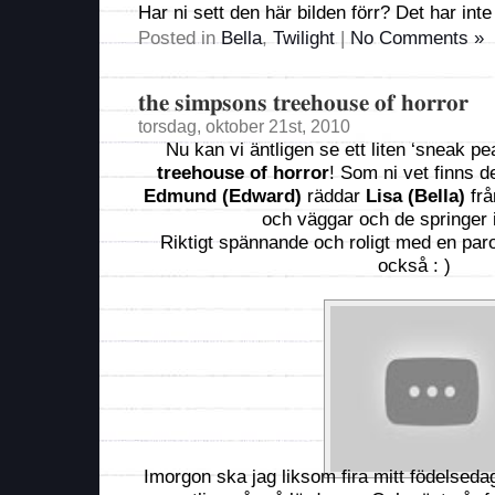
Har ni sett den här bilden förr? Det har inte
Posted in
Bella
,
Twilight
|
No Comments »
the simpsons treehouse of horror
torsdag, oktober 21st, 2010
Nu kan vi äntligen se ett liten ‘sneak p
treehouse of horror
! Som ni vet finns de
Edmund (Edward)
räddar
Lisa (Bella)
frå
och väggar och de springer 
Riktigt spännande och roligt med en paro
också : )
Imorgon ska jag liksom fira mitt födelsedag