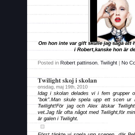
Om hon inte var gift skulle jag säga att h
i Robert,kanske hon är de
Posted in
Robert pattinson
,
Twilight
|
No C
Twilight skoj i skolan
onsdag, maj 19th, 2010
Idag i skolan delades vi i fem grupper o
”bok”.Man skule spela upp ett scen ur b
Twilight!För jag och Alex älskar Twiligh
vet.Jag får ofta något med Twilight,för min
är galen i Twilight.
Först tänkte vi spela upp scenen där Bel