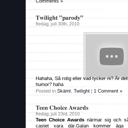
Comments »
Twilight ”parody”
fredag, juli 30th, 2010
Hahaha, Så rolig eller vad tycker ni? Är de
humor? haha
Posted in
Skämt
,
Twilight
|
1 Comment »
Teen Choice Awards
fredag, juli 23rd, 2010
Teen Choice Awards
närmar sig och så
castet vara där.Galan kommer äg