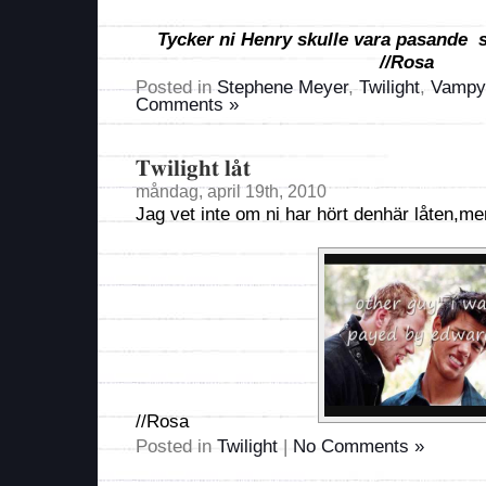
Tycker ni Henry skulle vara pasande
//Rosa
Posted in
Stephene Meyer
,
Twilight
,
Vampyr
Comments »
Twilight låt
måndag, april 19th, 2010
Jag vet inte om ni har hört denhär låten,men
//Rosa
Posted in
Twilight
|
No Comments »