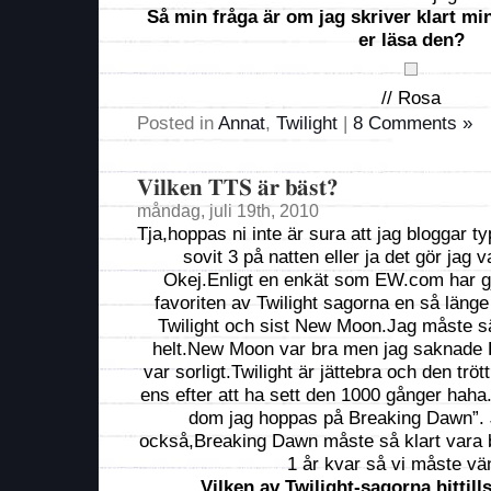
Så min fråga är om jag skriver klart min
er läsa den?
// Rosa
Posted in
Annat
,
Twilight
|
8 Comments »
Vilken TTS är bäst?
måndag, juli 19th, 2010
Tja,hoppas ni inte är sura att jag bloggar 
sovit 3 på natten eller ja det gör jag 
Okej.Enligt en enkät som EW.com har gjo
favoriten av Twilight sagorna en så läng
Twilight och sist New Moon.Jag måste sä
helt.New Moon var bra men jag saknade 
var sorligt.Twilight är jättebra och den trö
ens efter att ha sett den 1000 gånger haha
dom jag hoppas på Breaking Dawn”. 
också,Breaking Dawn måste så klart vara 
1 år kvar så vi måste v
Vilken av Twilight-sagorna hittills