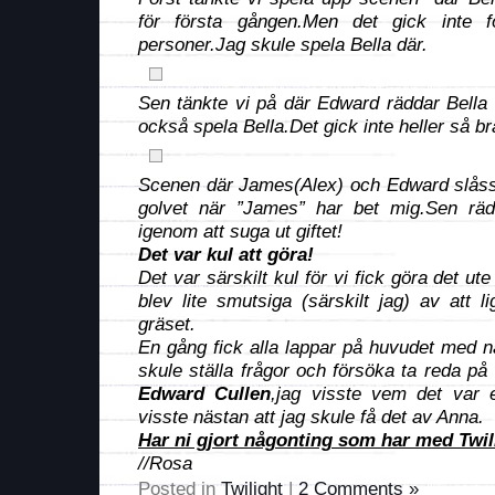
för första gången.Men det gick inte 
personer.Jag skule spela Bella där.
Sen tänkte vi på där Edward räddar Bella 
också spela Bella.Det gick inte heller så b
Scenen där James(Alex) och Edward slåss 
golvet när ”James” har bet mig.Sen räd
igenom att suga ut giftet!
Det var kul att göra!
Det var särskilt kul för vi fick göra det ute
blev lite smutsiga (särskilt jag) av att
gräset.
En gång fick alla lappar på huvudet med 
skule ställa frågor och försöka ta reda på
Edward Cullen
,jag visste vem det var e
visste nästan att jag skule få det av Anna.
Har ni gjort någonting som har med Twili
//Rosa
Posted in
Twilight
|
2 Comments »