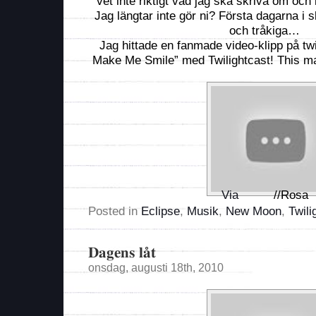
vet inte riktigt vad jag ska skriva om och
Jag längtar inte gör ni? Första dagarna i 
och tråkiga…
Jag hittade en fanmade video-klipp på tw
Make Me Smile” med Twilightcast! This m
Via
//Rosa
Posted in
Eclipse
,
Musik
,
New Moon
,
Twili
Dagens låt
onsdag, augusti 18th, 2010