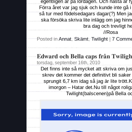
egentligen år på lördagen. Och nästa år f
Förra året var jag sjuk och kunde inte gå i
så tur med födelsedagars dagar(?) Men ja
ska försöka skriva lite inlägg om jag hinne
bra dag och trevligt he
//Rosa
Posted in
Annat
,
Skämt
,
Twilight
|
7 Comme
Edward och Bella caps från Twiligh
torsdag, september 16th, 2010
Det finns inte så mycket att skriva om ju
skrev det kommer det definitivt bli saker
sprungit 6,7 km idag så jag är lite tröt
imorgon – Hatar det.Nu till något roliga
Twilight(balscenen)på Bella 