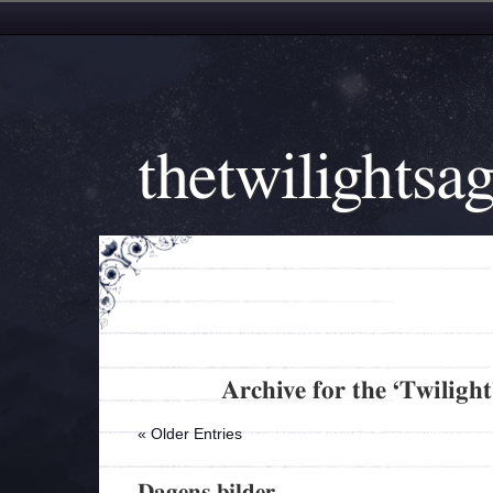
thetwilightsa
Archive for the ‘Twiligh
« Older Entries
Dagens bilder