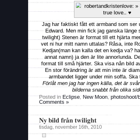
Jag har faktiskt fått ett armband som ser 
Edward. Men min fick jag ganska länge s
twilight) Stenen är format till ett hjärta m
vet ni hur mitt namn uttalas? Råsa, inte R
Kedjan(man kan kalla det en kedja va? h
annat namn) ja den är lite annorlunda. D
format till små hjärter. Ska visa nån bild
En stor förändring är att min inte är diama
armbandet ligger under min soffa. Ska 
Förlåt men jag har ingen källa, det är svår
bilderna snabbt från olika sid
Posted in
Eclipse
,
New Moon
,
photoshoot/b
Comments »
Ny bild från twilight
tisdag, november 16th, 2010