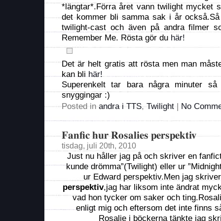
*längtar*.Förra året vann twilight mycket s
det kommer bli samma sak i år också.Så 
twilight-cast och även på andra filmer
Remember Me. Rösta gör du
här!
Det är helt gratis att rösta men man måst
kan bli
här!
Superenkelt tar bara några minuter så
snyggingar :)
Posted in
andra i TTS
,
Twilight
|
No Comme
Fanfic hur Rosalies perspektiv
tisdag, juli 20th, 2010
Just nu håller jag på och skriver en fanfi
kunde drömma”(Twilight) eller ur ”Midnigh
ur Edward perspektiv.Men jag skrive
perspektiv
,jag har liksom inte ändrat myc
vad hon tycker om saker och ting.Rosali
enligt mig och eftersom det inte finns 
Rosalie i böckerna tänkte jag sk