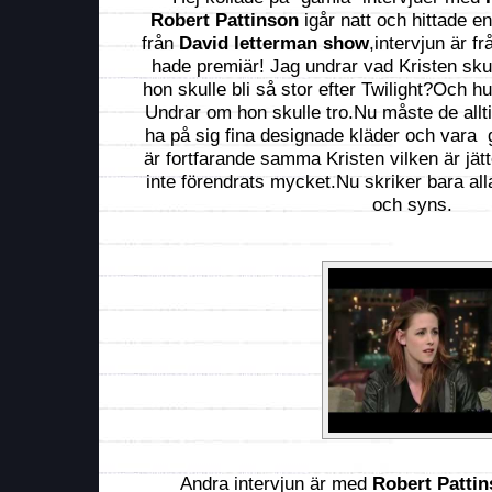
Robert Pattinson
igår natt och hittade e
från
David letterman show
,intervjun är f
hade premiär! Jag undrar vad Kristen sku
hon skulle bli så stor efter Twilight?Och hur 
Undrar om hon skulle tro.Nu måste de allt
ha på sig fina designade kläder och vara g
är fortfarande samma Kristen vilken är jät
inte förendrats mycket.Nu skriker bara all
och syns.
Andra intervjun är med
Robert Patti