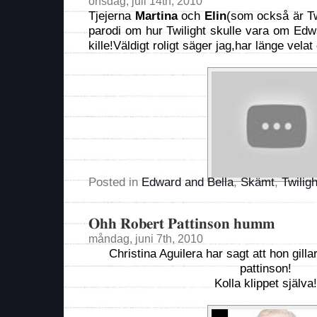
onsdag, juli 14th, 2010
Tjejerna
Martina
och
Elin
(som också är Twi
parodi om hur Twilight skulle vara om Edw
kille!Väldigt roligt säger jag,har länge velat
Posted in
Edward and Bella
,
Skämt
,
Twiligh
Ohh Robert Pattinson humm
måndag, juni 7th, 2010
Christina Aguilera har sagt att hon gilla
pattinson!
Kolla klippet själva!