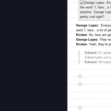
George Lopez
: Everyw
word ?, fans…a lot of p
Kristen
: No, fans are g
George Lopez
: They re
Kristen
: Yeah, they’re p
Edward:
If I aske
Edward gets out of
Edward:
Of cours