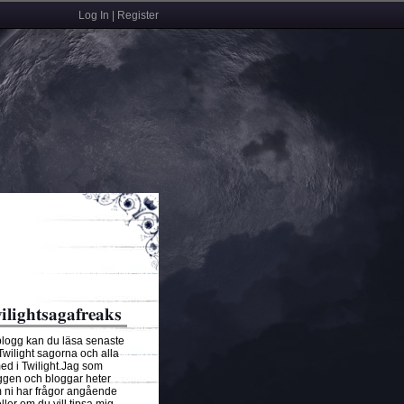
Log In | Register
ilightsagafreaks
blogg kan du läsa senaste
 Twilight sagorna och alla
ed i Twilight.Jag som
ggen och bloggar heter
ni har frågor angående