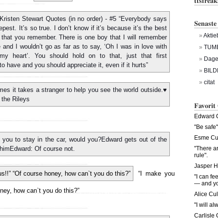
ttsfrea
Senaste
Aktie
TUM
Dagen
BILD
citat
Favorit
Edward C
"Be safe"
Esme Cul
"There a
rule".
Jasper H
“I make you
"I can fe
— and you
ney, how can`t you do this?”
Alice Cul
"I will al
Carlisle