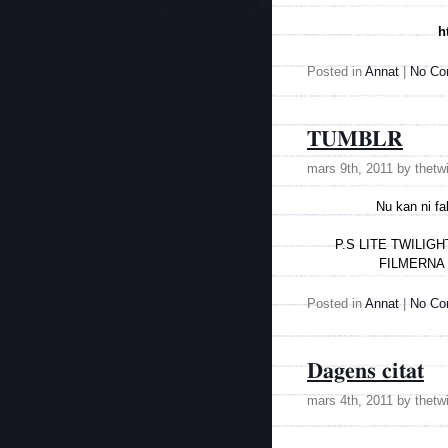
h
Posted in
Annat
|
No Co
TUMBLR
mars 9th, 2011 by thetw
Nu kan ni fa
P.S LITE TWILIG
FILMERNA 
Posted in
Annat
|
No Co
Dagens citat
mars 4th, 2011 by thetw