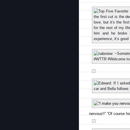
nervous!!” “Of course ho