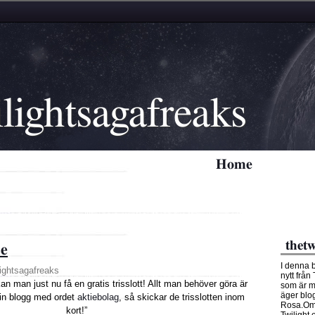
lightsagafreaks
Home
thetw
se
I denna 
lightsagafreaks
nytt från
n man just nu få en gratis trisslott! Allt man behöver göra är
som är m
äger blo
 sin blogg med ordet
aktiebolag
, så skickar de trisslotten inom
Rosa.Om 
kort!”