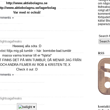
Twilight 
http://www.aktiebolagnu.se
om någont
ttsfreak
ttp://www.aktiebolagnu.se/lagerbolag
roligt at
Var med ni också!
kommente
förbjudet
mments »
källa! Bl
paparazzi
Search f
ilightsagafreaks
Heeeeej alla söta :D
ktist följa mig på tumblr – här: borntobe-bad.tumblr
RSS
massa varma kramar till er *hjärta*
HT FINNS DET PÅ MIN TUMBLR, DÅ MENAR JAG FRÅN
OCH ANDRA FILMER AV ROB & KRISTEN TE.X
Check it out :D
mments »
ilightsagafreaks
kontakt