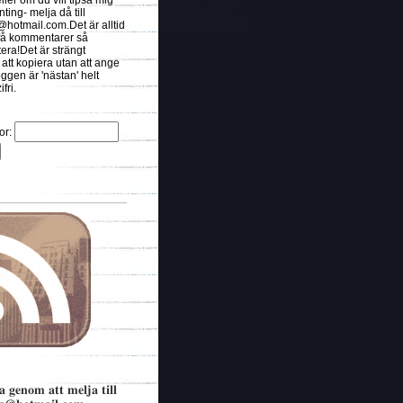
eller om du vill tipsa mig
ing- melja då till
s@hotmail.com.Det
är alltid
t få kommentarer så
ra!Det är strängt
 att kopiera utan att ange
oggen är 'nästan' helt
fri.
or:
a genom att melja till