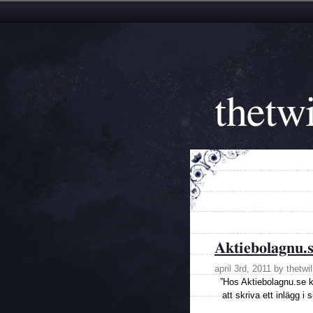
thetwi
Aktiebolagnu.
april 3rd, 2011 by thetwi
”Hos Aktiebolagnu.se ka
att skriva ett inlägg i