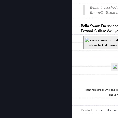
Bella
: “I punched 
Emmett
: “Badass
Bella Swan:
I’m not sca
Edward Cullen:
Well yo
I can’t remem­ber who said 
enough 
Posted in
Citat
|
No Com