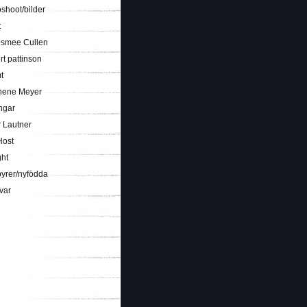
shoot/bilder
t
smee Cullen
t pattinson
t
hene Meyer
ngar
 Lautner
Host
ght
yrer/nyfödda
var