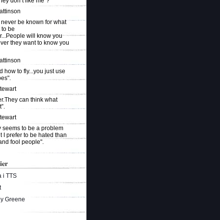
they don’t like me"?
attinson
 never be known for what
 to be
r...People will know you
ever they want to know you
attinson
ed how to fly...you just use
es".
Stewart
r.They can think what
”.
Stewart
ty seems to be a problem
t I prefer to be hated than
and fool people".
ier
 i TTS
t
ey Greene