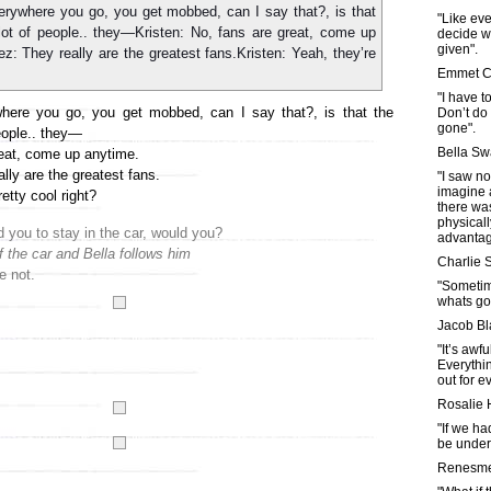
"Like ever
decide w
given".
Emmet C
"I have t
here you go, you get mobbed, can I say that?, is that the
Don’t do
gone".
eople.. they—
Bella S
reat, come up anytime.
ally are the greatest fans.
"I saw no
imagine a
retty cool right?
there was
physicall
d you to stay in the car, would you?
advantag
 the car and Bella follows him
Charlie
e not.
"Sometim
whats go
Jacob Bl
"It’s awf
Everythi
out for e
Rosalie 
"If we ha
be under
Renesme