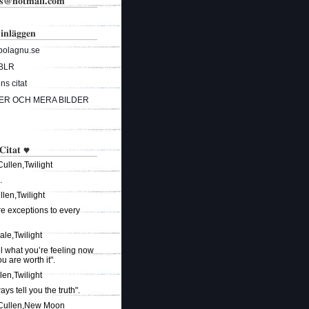
ks@hotmail.com
 inläggen
bolagnu.se
BLR
s citat
ER OCH MERA BILDER
 Citat ♥
ullen,Twilight
.
len,Twilight
re exceptions to every
ale,Twilight
el what you’re feeling now
 are worth it".
len,Twilight
ways tell you the truth".
 Cullen,New Moon