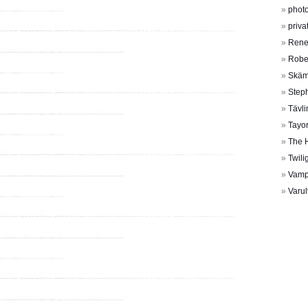
photo
priva
Rene
Rober
Skäm
Step
Tävli
Tayor
The 
Twili
Vamp
Varul