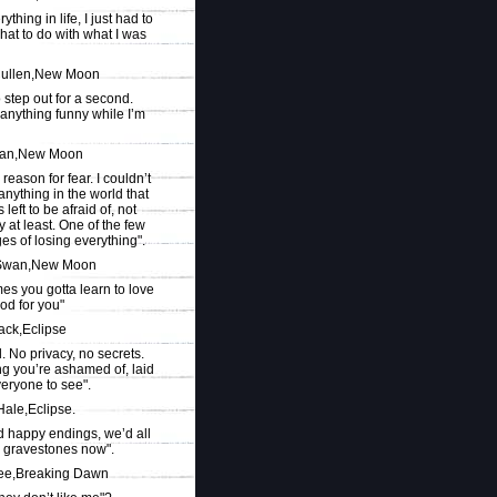
ything in life, I just had to
hat to do with what I was
ullen,New Moon
o step out for a second.
 anything funny while I’m
wan,New Moon
 reason for fear. I couldn’t
nything in the world that
 left to be afraid of, not
y at least. One of the few
es of losing everything".
 Swan,New Moon
es you gotta learn to love
od for you"
ack,Eclipse
ul. No privacy, no secrets.
ng you’re ashamed of, laid
veryone to see".
Hale,Eclipse.
d happy endings, we’d all
 gravestones now".
e,Breaking Dawn