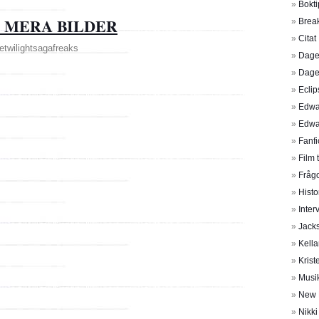
Bokti
Brea
 MERA BILDER
Citat
hetwilightsagafreaks
Dage
Dage
Eclip
Edwa
Edwa
Fanfi
Film 
Frågo
Histo
Inter
Jack
Kella
Krist
Musi
New
Nikk