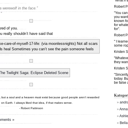
"What if 
Robert P
a werewolf in the face.”
"You can
.”
you want
known fo
for what
red of you.
for".
u really shouldn’t have said that
Robert P
" I learn
some rop
Kristen 
"Whateve
they want
Kristen 
”Sinceri
today. Bu
be false 
Kategor
it, but a soul and a heaven must exist because good peo­ple aren’t rewarded
andra
on Earth. I always liked that idea, if that makes sense.
- Robert Pattinson
Anna
Ashl
ments »
Bella