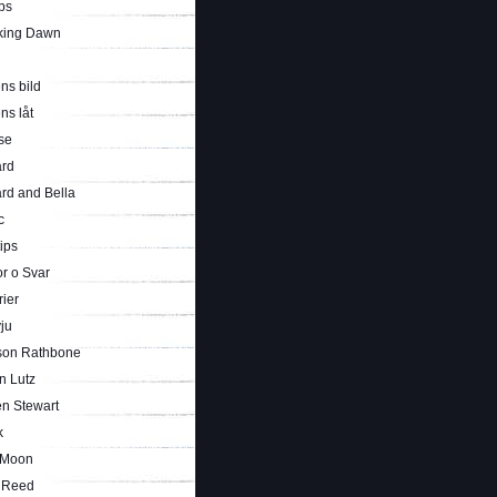
ps
king Dawn
ns bild
ns låt
se
rd
rd and Bella
c
tips
r o Svar
rier
vju
son Rathbone
n Lutz
en Stewart
k
 Moon
i Reed