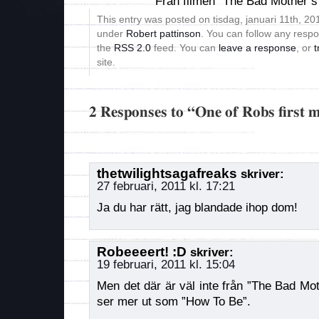
Från filmen ”The Bad Mother’
This entry was posted on tisdag, januari 11th, 201
under
Robert pattinson
. You can follow any respo
the
RSS 2.0
feed. You can
leave a response
, or
t
site.
2 Responses to “One of Robs first 
thetwilightsagafreaks
skriver:
27 februari, 2011 kl. 17:21
Ja du har rätt, jag blandade ihop dom!
Robeeeert! :D
skriver:
19 februari, 2011 kl. 15:04
Men det där är väl inte från ”The Bad M
ser mer ut som ”How To Be”.