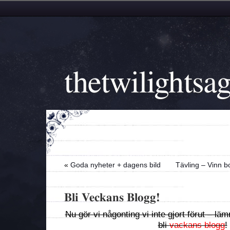
thetwilightsa
«
Goda nyheter + dagens bild
Tävling – Vinn b
Bli Veckans Blogg!
Nu gör vi någonting vi inte gjort förut – l
bli
vackans blogg
!