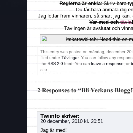
Reglerna är enkla
: Skriv bara t
Du får bara anmäla dig e
Jag lottar fram vinnaren, så snart jag kan, 
Var med och
tävla
Tävlingen är avslutat och vinn
This entry was posted on måndag, december 20th
filed under
Tävlingar
. You can follow any response
the
RSS 2.0
feed. You can
leave a response
, or
t
site.
2 Responses to “Bli Veckans Blogg!
Twiinfo
skriver:
20 december, 2010 kl. 20:51
Jag är med!