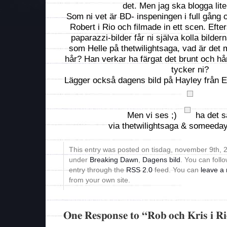
det. Men jag ska blogga lite i
Som ni vet är BD- inspeningen i full gång 
Robert i Rio och filmade in ett scen. Efte
paparazzi-bilder får ni själva kolla bilder
som Helle på thetwilightsaga, vad är det
hår? Han verkar ha färgat det brunt och hår
tycker ni?
Lägger också dagens bild på Hayley från 
Men vi ses ;)
ha det s
via thetwilightsaga & someeda
This entry was posted on tisdag, november 9th, 2
under
Breaking Dawn
,
Dagens bild
. You can foll
entry through the
RSS 2.0
feed. You can
leave a
from your own site.
One Response to “Rob och Kris i R