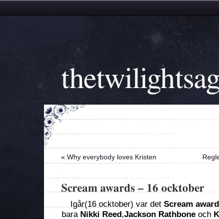
thetwilightsa
«
Why everybody loves Kristen
Regle
Scream awards – 16 ocktober
Igår(16 ocktober) var det
Scream award
bara
Nikki Reed
,
Jackson Rathbone
och
K