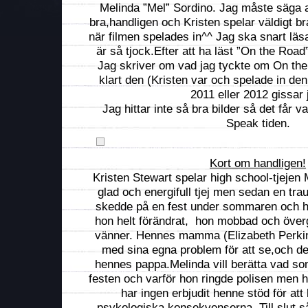
Melinda ”Mel” Sordino. Jag måste säga at
bra,handligen och Kristen spelar väldigt b
när filmen spelades in^^ Jag ska snart lä
är så tjock.Efter att ha läst ”On the Road
Jag skriver om vad jag tyckte om On the 
klart den (Kristen var och spelade in de
2011 eller 2012 gissar 
Jag hittar inte så bra bilder så det får v
Speak tiden.
Kort om handligen!
Kristen Stewart spelar high school-tjejen
glad och energifull tjej men sedan en tr
skedde på en fest under sommaren och ho
hon helt förändrat, hon mobbad och över
vänner. Hennes mamma (Elizabeth Perkins
med sina egna problem för att se,och 
hennes pappa.Melinda vill berätta vad s
festen och varför hon ringde polisen men h
har ingen erbjudit henne stöd för at
psykologiska konsekvenserna. Till slut så