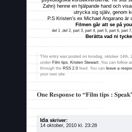
Zahn) henne en hjälpande hand och visar
utrycka sig själv, genom k
P.S Kristen’s ex Michael Angarano är 
Filmen går att se på you
del 1
,
del 2
,
part 3
,
part 4
,
part 5
,
part 6
,
part 7
Berätta vad ni tycke
This entry was posted on torsdag, oktober 14th, 2
under
Film tips
,
Kristen Stewart
. You can follow a
through the
RSS 2.0
feed. You can
leave a resp
your own site.
One Response to “Film tips : Speak
Ida
skriver:
14 oktober, 2010 kl. 23:28