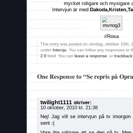
mycket roligare och mysigare a
Intervjun är med
Dakoda,Kristen,Ta
//Rosa
This entry was posted on söndag, oktober 10th, 2
under
Intervju
. You can follow any responses to t
2.0
feed. You can
leave a response
, or
trackback
One Response to “Se repris på Opr
twilight1111
skriver:
10 oktober, 2010 kl. 21:38
Nej! Jag vill se intervjun på tv imorgon
sent :(
Vore lite roligare att se den på tv. Men