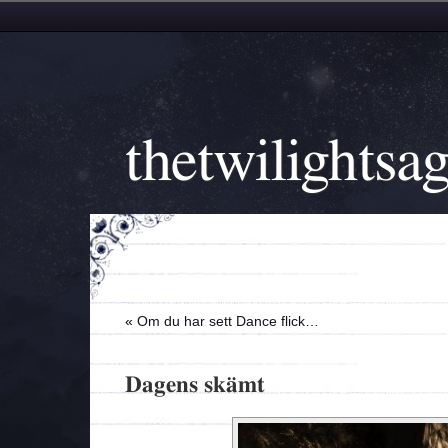
thetwilightsa
«
Om du har sett Dance flick…
Dagens skämt