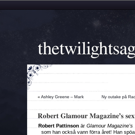
thetwilightsa
«
Ashley Greene – Mark
Ny outake på Rac
Robert Glamour Magazine’s sex
Robert Pattinson
är
Glamour Magazine’s
som han också vann förra året!
Han spöan